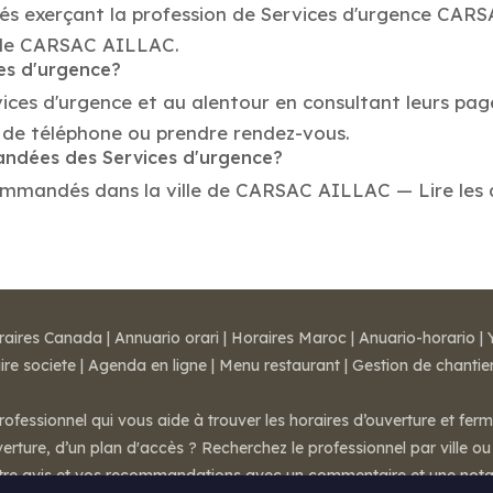
tés exerçant la profession de Services d'urgence CAR
le de CARSAC AILLAC.
ces d'urgence?
vices d'urgence et au alentour en consultant leurs pag
de téléphone ou prendre rendez-vous.
mandées des Services d'urgence?
ommandés dans la ville de CARSAC AILLAC — Lire les avi
raires Canada
|
Annuario orari
|
Horaires Maroc
|
Anuario-horario
|
ire societe
|
Agenda en ligne
|
Menu restaurant
|
Gestion de chantie
rofessionnel qui vous aide à trouver les horaires d’ouverture et fer
rture, d’un plan d'accès ? Recherchez le professionnel par ville ou 
otre avis et vos recommandations avec un commentaire et une nota