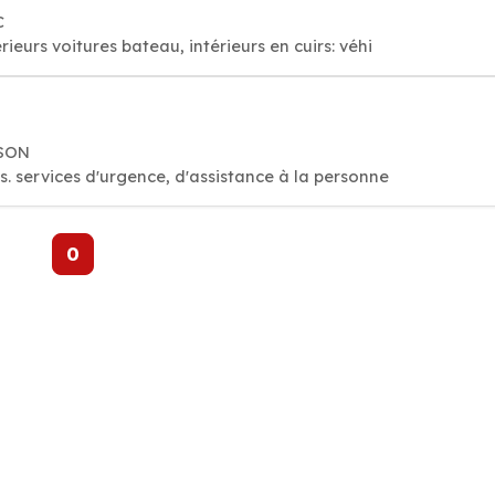
C
érieurs voitures bateau, intérieurs en cuirs: véhi
RSON
de aux victimes. services d'urgence, d'assistance à la personne
0