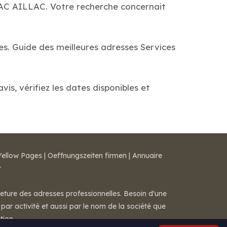
SAC AILLAC. Votre recherche concernait
es. Guide des meilleures adresses Services
s, vérifiez les dates disponibles et
Yellow Pages
|
Oeffnungszeiten firmen
|
Annuaire
r
meture des adresses professionnelles. Besoin d'une
par activité et aussi par le nom de la société que
tion.