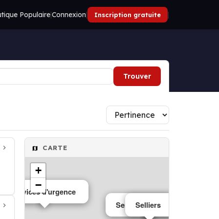
tique Populaire
|
Connexion
|
|
Inscription gratuite
Trouver
CARTE
+
−
Services d'urgence
Services d'urgence
Selliers