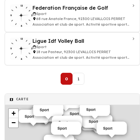
Federation Française de Golf
Sport
68 rue Anatole France, 92300 LEVALLOIS PERRET
Association et club de sport. Activité sportive sport
remise en forme
Ligue Idf Volley Ball
Sport
18 rue Pasteur, 92300 LEVALLOIS PERRET
Association et club de sport. Activité sportive sport
remise en forme
0
1
CARTE
Sport
Sport
Sport
+
Sport
Sport
Sport
Sport
Sport
−
Sport
Sport
Sport
Sport
Sport