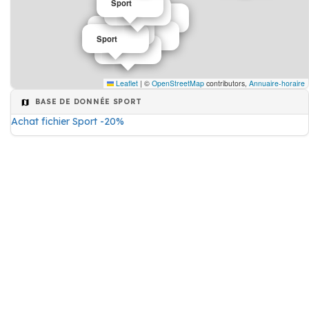
Sport
Sport
Sport
Sport
Sport
Sport
Sport
Leaflet
|
©
OpenStreetMap
contributors,
Annuaire-horaire
BASE DE DONNÉE SPORT
Achat fichier Sport -20%