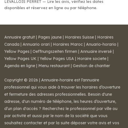
LEVALLOIS PERRET — Lire les avis, vérifiez les dates
disponibles et réservez en ligne ou par téléphone.
Annuaire gratuit
|
Pages jaune
|
Horaires Suisse
|
Horaires
Canada
|
Annuario orari
|
Horaires Maroc
|
Anuario-horario
|
Yellow Pages
|
Oeffnungszeiten firmen
|
Annuaire inversé
|
Yellow Pages UK
|
Yellow Pages USA
|
Horaire societe
|
Agenda en ligne
|
Menu restaurant
|
Gestion de chantier
Copyright © 2026 | Annuaire-horaire est l’annuaire
professionnel qui vous aide à trouver les horaires d’ouverture
et fermeture des adresses professionnelles. Besoin d'une
adresse, d'un numéro de téléphone, les heures d’ouverture,
d’un plan d'accès ? Recherchez le professionnel par ville ou
par activité et aussi par le nom de la société que vous
souhaitez contacter et par la suite déposer votre avis et vos