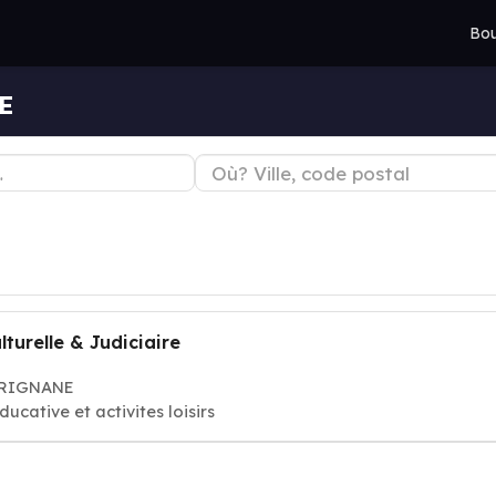
Bou
E
turelle & Judiciaire
MARIGNANE
ducative et activites loisirs