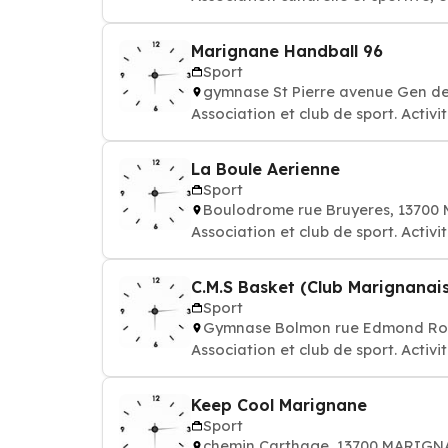
Marignane Handball 96
Sport
gymnase St Pierre avenue Gen d
Association et club de sport. Activi
La Boule Aerienne
Sport
Boulodrome rue Bruyeres, 1370
Association et club de sport. Activi
C.M.S Basket (Club Marignanais
Sport
Gymnase Bolmon rue Edmond Ro
Association et club de sport. Activi
Keep Cool Marignane
Sport
chemin Carthage, 13700 MARIG