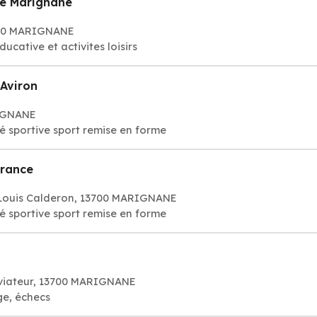
de Marignane
3700 MARIGNANE
ducative et activites loisirs
 Aviron
RIGNANE
té sportive sport remise en forme
France
Louis Calderon, 13700 MARIGNANE
té sportive sport remise en forme
Aviateur, 13700 MARIGNANE
xion bridge, échecs