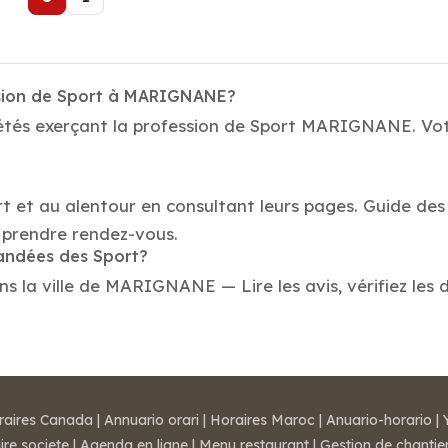
ssion de Sport à MARIGNANE?
étés exerçant la profession de Sport MARIGNANE. Votr
?
rt et au alentour en consultant leurs pages. Guide des
prendre rendez-vous.
mandées des Sport?
 la ville de MARIGNANE — Lire les avis, vérifiez les d
raires Canada
|
Annuario orari
|
Horaires Maroc
|
Anuario-horario
|
ire societe
|
Agenda en ligne
|
Menu restaurant
|
Gestion de chantie