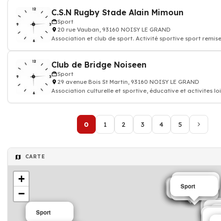
C.S.N Rugby Stade Alain Mimoun
Sport
20 rue Vauban, 93160 NOISY LE GRAND
Association et club de sport. Activité sportive sport remis
Club de Bridge Noiseen
Sport
29 avenue Bois St Martin, 93160 NOISY LE GRAND
Association culturelle et sportive, éducative et activites loi
0
1
2
3
4
5
CARTE
+
Sport
Sport
Sport
Sport
Sport
Sport
−
Spo
Sp
Sport
Sp
S
Spo
Sp