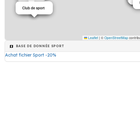
Club de sport
Sport
Leaflet
|
©
OpenStreetMap
contrib
BASE DE DONNÉE SPORT
Achat fichier Sport -20%