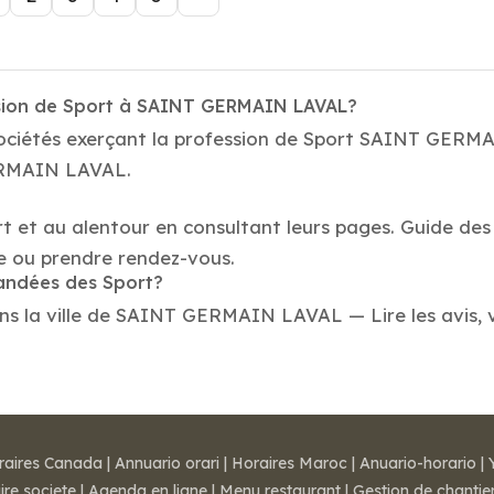
ssion de Sport à SAINT GERMAIN LAVAL?
sociétés exerçant la profession de Sport SAINT GERM
GERMAIN LAVAL.
?
rt et au alentour en consultant leurs pages. Guide de
 ou prendre rendez-vous.
mandées des Sport?
 la ville de SAINT GERMAIN LAVAL — Lire les avis, vér
raires Canada
|
Annuario orari
|
Horaires Maroc
|
Anuario-horario
|
ire societe
|
Agenda en ligne
|
Menu restaurant
|
Gestion de chantie