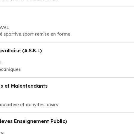
AVAL
té sportive sport remise en forme
valloise (A.S.K.L)
AL
mecaniques
s et Malentendants
ducative et activites loisirs
 Eleves Enseignement Public)
VAL