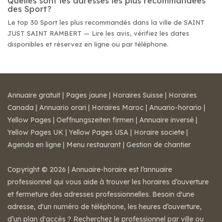
Quelles sont les adresses les plus recommandées
des Sport?
Le top 30 Sport les plus recommandés dans la ville de SAINT
JUST SAINT RAMBERT — Lire les avis, vérifiez les dates
disponibles et réservez en ligne ou par téléphone.
Annuaire gratuit
|
Pages jaune
|
Horaires Suisse
|
Horaires
Canada
|
Annuario orari
|
Horaires Maroc
|
Anuario-horario
|
Yellow Pages
|
Oeffnungszeiten firmen
|
Annuaire inversé
|
Yellow Pages UK
|
Yellow Pages USA
|
Horaire societe
|
Agenda en ligne
|
Menu restaurant
|
Gestion de chantier
Copyright © 2026 | Annuaire-horaire est l’annuaire
professionnel qui vous aide à trouver les horaires d’ouverture
et fermeture des adresses professionnelles. Besoin d'une
adresse, d'un numéro de téléphone, les heures d’ouverture,
d’un plan d'accès ? Recherchez le professionnel par ville ou