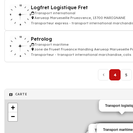
Logfret Logistique Fret
Transport international
Aerueop Marueseille Prueovence, 13700 MARIGNANE
Transporteur express - transport international marchandis
Petrolog
Transport maritime
zone de Frueet Frueance Handling Aerueop Marueseille
Transporteur - transport international marchandise, colis
4
5
CARTE
Transport logisti
+
−
Transport internation
Transport internation
Transport internation
Transport internation
Transport logistiqu
Transport maritime
Transport routier
Transport routier
Transport international