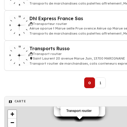
Transports de marchandises colis palettes affretement, M
Transporteur r
Dhl Express France Sas
Transporteur routier
Aérue oporue t Marue seille Prue ovence Aérue op Marue 
Transports de marchandises colis palettes affretement, M
Transporteur r
Transports Russo
Transport routier
Saint Laurent 20 avenue Marue Juin, 13700 MARIGNANE
Transport routier de marchandises, colis conteneurs expre
poids
0
1
CARTE
Transporteur routier
Transporteur routier local
Transporteur routier
Transporteur routier
Transporteur routier
Transporteur routier
Transporteur routier
Transporteur routier
Transporteur routier
Transporteur routier
Transporteur routier
Transporteur routier
Transporteur routier
Transporteur routier
Transporteur routier
Transporteur routier
Transporteur routier
Transporteur routier
Transport routier
+
−