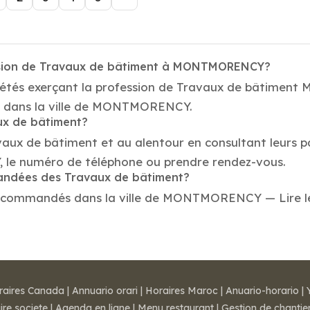
ession de Travaux de bâtiment à MONTMORENCY?
ociétés exerçant la profession de Travaux de bâtime
nt dans la ville de MONTMORENCY.
aux de bâtiment?
vaux de bâtiment et au alentour en consultant leurs p
e numéro de téléphone ou prendre rendez-vous.
mandées des Travaux de bâtiment?
ecommandés dans la ville de MONTMORENCY — Lire les a
raires Canada
|
Annuario orari
|
Horaires Maroc
|
Anuario-horario
|
ire societe
|
Agenda en ligne
|
Menu restaurant
|
Gestion de chantie