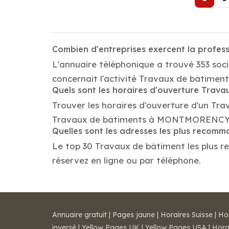
Combien d'entreprises exercent la prof
L'annuaire téléphonique a trouvé 353 s
concernait l'activité Travaux de bâtime
Quels sont les horaires d'ouverture Trav
Trouver les horaires d'ouverture d'un Tra
Travaux de bâtiments à MONTMORENCY, l
Quelles sont les adresses les plus recom
Le top 30 Travaux de bâtiment les plus r
réservez en ligne ou par téléphone.
Annuaire gratuit
|
Pages jaune
|
Horaires Suisse
|
Ho
inversé
|
Yellow Pages UK
|
Yellow Pages USA
|
Hora