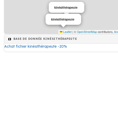
kinésithérapeute
kinésithérapeute
Leaflet
|
©
OpenStreetMap
contributors,
An
BASE DE DONNÉE KINÉSITHÉRAPEUTE
Achat fichier kinésithérapeute -20%