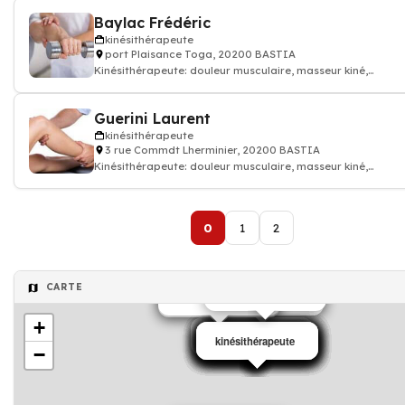
Baylac Frédéric
kinésithérapeute
port Plaisance Toga, 20200 BASTIA
Kinésithérapeute: douleur musculaire, masseur kiné,
kinésithérapeute
Guerini Laurent
kinésithérapeute
3 rue Commdt Lherminier, 20200 BASTIA
Kinésithérapeute: douleur musculaire, masseur kiné,
kinésithérapeute
0
1
2
CARTE
kinésithérapeute
kinésithérapeute
kinésithérapeute
kinésithérapeute
+
kinésithérapeute
kinésithérapeute
kinésithérapeute
kinésithérapeute
kinésithérapeute
kinésithérapeute
kinésithérapeute
kinésithérapeute
kinésithérapeute
kinésithérapeute
kinésithérapeute
kinésithérapeute
kinésithérapeute
kinésithérapeute
−