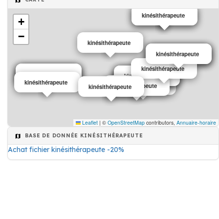
kinésithérapeute
kinésithérapeute
+
−
kinésithérapeute
kinésithérapeute
kinésithérapeute
kinésithérapeute
kinésithérapeute
kinésithérapeute
kinésithérapeute
kinésithérapeute
kinésithérapeute
kinésithérapeute
kinésithérapeute
kinésithérapeute
kinésithérapeute
kinésithérapeute
kinésithérapeute
Leaflet
|
©
OpenStreetMap
contributors,
Annuaire-horaire
BASE DE DONNÉE KINÉSITHÉRAPEUTE
Achat fichier kinésithérapeute -20%