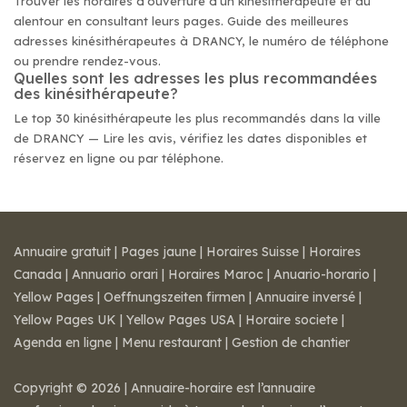
Trouver les horaires d'ouverture d'un kinésithérapeute et au
alentour en consultant leurs pages. Guide des meilleures
adresses kinésithérapeutes à DRANCY, le numéro de téléphone
ou prendre rendez-vous.
Quelles sont les adresses les plus recommandées
des kinésithérapeute?
Le top 30 kinésithérapeute les plus recommandés dans la ville
de DRANCY — Lire les avis, vérifiez les dates disponibles et
réservez en ligne ou par téléphone.
Annuaire gratuit
|
Pages jaune
|
Horaires Suisse
|
Horaires
Canada
|
Annuario orari
|
Horaires Maroc
|
Anuario-horario
|
Yellow Pages
|
Oeffnungszeiten firmen
|
Annuaire inversé
|
Yellow Pages UK
|
Yellow Pages USA
|
Horaire societe
|
Agenda en ligne
|
Menu restaurant
|
Gestion de chantier
Copyright © 2026 | Annuaire-horaire est l’annuaire