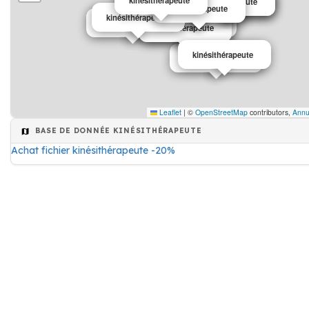
kinésithérapeute
kinésithérapeute
kinésithérapeute
kinésithérapeute
kinésithérapeute
kinésithérapeute
kinésithérapeute
kinésithérapeute
kinésithérapeute
kinésithérapeute
kinésithérapeute
kinésithérapeute
kinésithérapeute
Leaflet
|
©
OpenStreetMap
contributors,
Annu
BASE DE DONNÉE KINÉSITHÉRAPEUTE
Achat fichier kinésithérapeute -20%