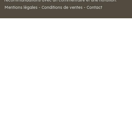
recommandations avec un commentaire et une notation.
Mentions légales
-
Conditions de ventes
-
Contact