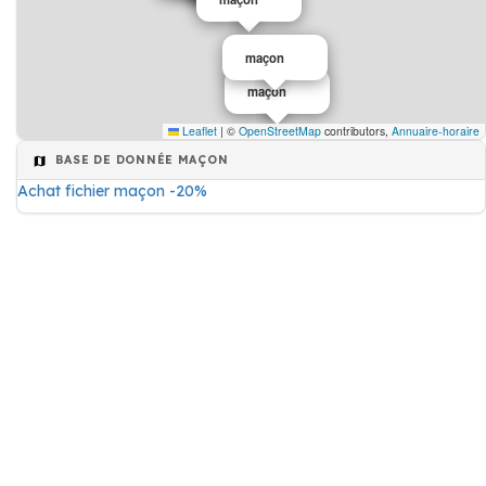
maçon
maçon
Leaflet
|
©
OpenStreetMap
contributors,
Annuaire-horaire
BASE DE DONNÉE MAÇON
Achat fichier maçon -20%