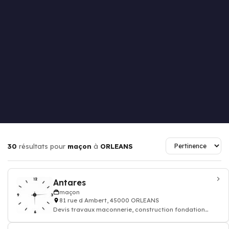
30
résultats pour
maçon
à
ORLEANS
Antares
maçon
81 rue d Ambert, 45000 ORLEANS
Devis travaux maconnerie, construction fondation
rénovation murs batiment maison