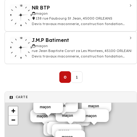
NR BTP
maçon
138 rue Faubourg St Jean, 45000 ORLEANS
Devis travaux maconnerie, construction fondation
rénovation murs batiment maison
J.M.P Batiment
maçon
rue Jean Baptiste Corot za Les Montees, 45100 ORLEANS
Devis travaux maconnerie, construction fondation
rénovation murs batiment maison
0
1
maçon
CARTE
maçon
Maçon
maçon
maçon
maçon
maçon
maçon
+
maçon
maçon
maçon
maçon
−
maçon
maçon
maçon
maçon
maçon
maçon