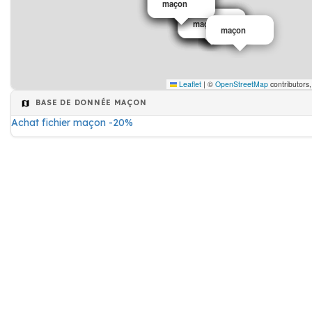
maçon
maçon
maçon
maçon
maçon
maçon
maçon
maçon
maçon
Leaflet
|
©
OpenStreetMap
contributors
BASE DE DONNÉE MAÇON
Achat fichier maçon -20%