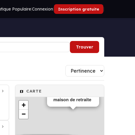
tique Populaire
|
Connexion
|
|
Inscription gratuite
Trouver
CARTE
maison de retraite
+
−