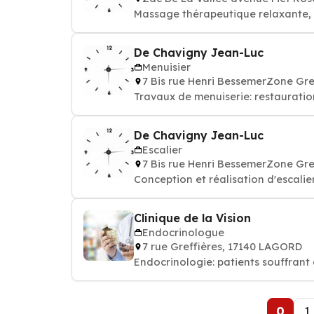
Massage thérape
De Chavigny Jean-Luc
Menuisier
7 Bis rue Henri BessemerZone Gr
Travaux de menuiserie: restauration
De Chavigny Jean-Luc
Escalier
7 Bis rue Henri BessemerZone Gr
Conception et réalisation d'escali
Clinique de la Vision
Endocrinologue
7 rue Greffières, 17140 LAGORD
Endocrinologie: patients souffrant
0
1