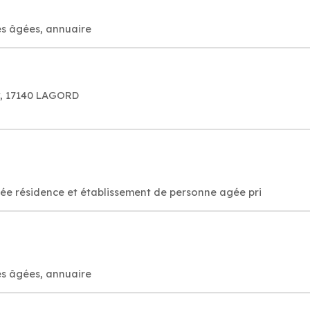
es âgées, annuaire
y, 17140 LAGORD
sée résidence et établissement de personne agée pri
es âgées, annuaire