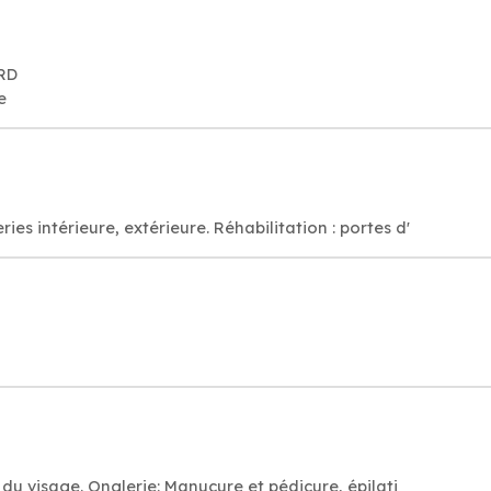
ORD
e
 intérieure, extérieure. Réhabilitation : portes d'
 du visage. Onglerie: Manucure et pédicure, épilati