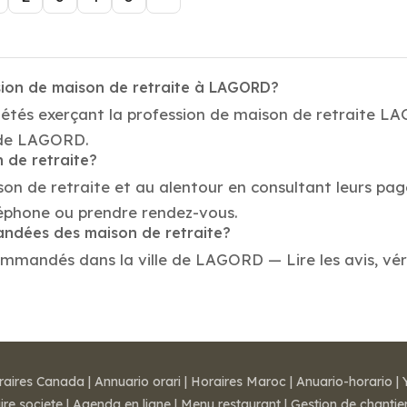
sion de maison de retraite à LAGORD?
iétés exerçant la profession de maison de retraite L
e de LAGORD.
 de retraite?
son de retraite et au alentour en consultant leurs pa
éphone ou prendre rendez-vous.
mandées des maison de retraite?
ommandés dans la ville de LAGORD — Lire les avis, véri
raires Canada
|
Annuario orari
|
Horaires Maroc
|
Anuario-horario
|
ire societe
|
Agenda en ligne
|
Menu restaurant
|
Gestion de chantie