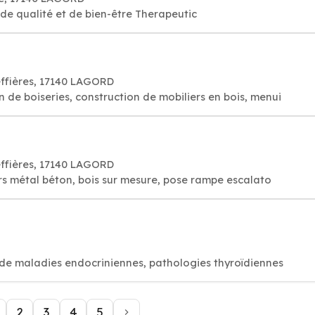
utique relaxante, de qualité et de bien-être Therapeutic
effières, 17140 LAGORD
 de boiseries, construction de mobiliers en bois, menui
effières, 17140 LAGORD
ers métal béton, bois sur mesure, pose rampe escalato
 de maladies endocriniennes, pathologies thyroïdiennes
2
3
4
5