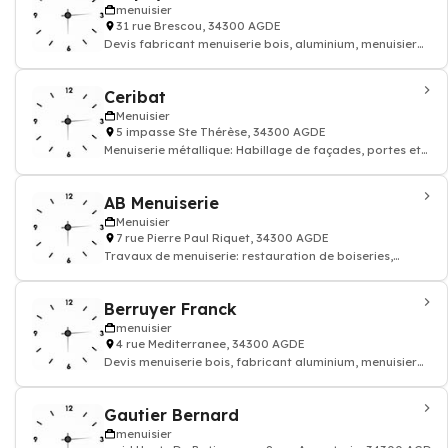
menuisier
31 rue Brescou, 34300 AGDE
Devis fabricant menuiserie bois, aluminium, menuisier
pvc
Ceribat
Menuisier
5 impasse Ste Thérèse, 34300 AGDE
Menuiserie métallique: Habillage de façades, portes et
fenêtres, murs-rideaux, véranda
AB Menuiserie
Menuisier
7 rue Pierre Paul Riquet, 34300 AGDE
Travaux de menuiserie: restauration de boiseries,
construction de mobiliers en bois, menui
Berruyer Franck
menuisier
4 rue Mediterranee, 34300 AGDE
Devis menuiserie bois, fabricant aluminium, menuisier
pvc
Gautier Bernard
menuisier