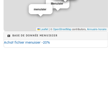
Menuisier
menuisier
Leaflet
|
©
OpenStreetMap
contributors,
Annuaire-horaire
BASE DE DONNÉE MENUISIER
Achat fichier menuisier -20%