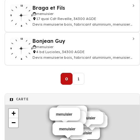
Braga et Fils
menuisier
17 quai Cdt Reveille, 34300 AGDE
Devis menuiserie bois, fabricant aluminium, menuisier
pvc
Bonjean Guy
menuisier
4 bd Lucioles, 34300 AGDE
Devis menuiserie bois, fabricant aluminium, menuisier
pvc
0
1
CARTE
+
Menuisier
menuisier
menuisier
Menuisier
menuisier
menuisier
Menuisier
menuisier
menuisier
menuisier
Menuisier
menuisier
menuisier
menuisier
−
menuisier
Menuisier
menuisier
menuisier