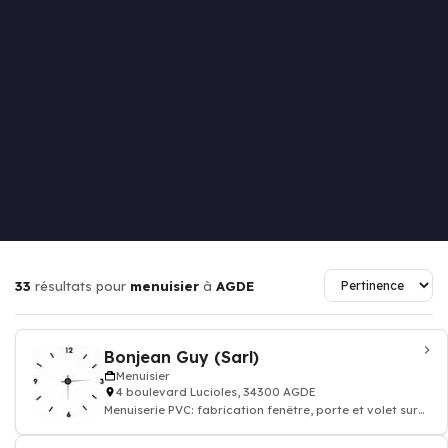
33
résultats pour
menuisier
à
AGDE
Bonjean Guy (Sarl)
Menuisier
4 boulevard Lucioles, 34300 AGDE
Menuiserie PVC: fabrication fenêtre, porte et volet sur
mesure menuisier