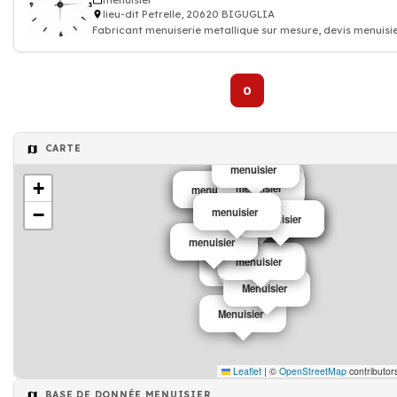
menuisier
lieu-dit Petrelle, 20620 BIGUGLIA
Fabricant menuiserie metallique sur mesure, devis menuisi
0
CARTE
menuisier
menuisier
+
menuisier
menuisier
menuisier
menuisier
−
menuisier
menuisier
menuisier
Menuisier
menuisier
menuisier
menuisier
menuisier
menuisier
menuisier
menuisier
Menuisier
Menuisier
Menuisier
Leaflet
|
©
OpenStreetMap
contributor
BASE DE DONNÉE MENUISIER