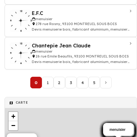
pvc
E.F.C
menuisier
278 rue Rosny, 93100 MONTREUIL SOUS BOIS
Devis menuiserie bois, fabricant aluminium, menuisier
pvc
Chantepie Jean Claude
menuisier
26 rue Emile Beaufils, 93100 MONTREUIL SOUS BOIS
Devis menuiserie bois, fabricant aluminium, menuisier
pvc
0
1
2
3
4
5
CARTE
+
−
menuisier
menuisier
menuisier
menuisier
menuisier
menuisier
menuisier
Menuisier
menuisier
menuisier
menuisier
menuisier
menuisier
menuisier
menuisier
menuisier
menuisier
menuisier
menuisier