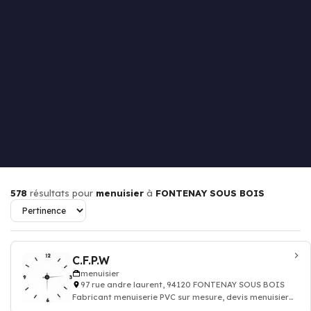
578
résultats pour
menuisier
à
FONTENAY SOUS BOIS
C.F.P.W
menuisier
97 rue andre laurent, 94120 FONTENAY SOUS BOIS
Fabricant menuiserie PVC sur mesure, devis menuisier
batiment