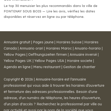
Le top 30 menuisier les plus recommandés dans la ville de
FONTENAY SOUS BOIS — Lire les avis, vérifiez les dates
disponibles et réservez en ligne ou par téléphone.
Annuaire gratuit
|
Pages jaune
|
Horaires Suisse
|
Horaires
Canada
|
Annuario orari
|
Horaires Maroc
|
Anuario-horario
|
Yellow Pages
|
Oeffnungszeiten firmen
|
Annuaire inversé
|
Yellow Pages UK
|
Yellow Pages USA
|
Horaire societe
|
Agenda en ligne
|
Menu restaurant
|
Gestion de chantier
Copyright © 2026 | Annuaire-horaire est l’annuaire
professionnel qui vous aide à trouver les horaires d’ouverture
et fermeture des adresses professionnelles. Besoin d'une
adresse, d'un numéro de téléphone, les heures d’ouverture,
d’un plan d'accès ? Recherchez le professionnel par ville ou
par activité et aussi par le nom de la société que vous