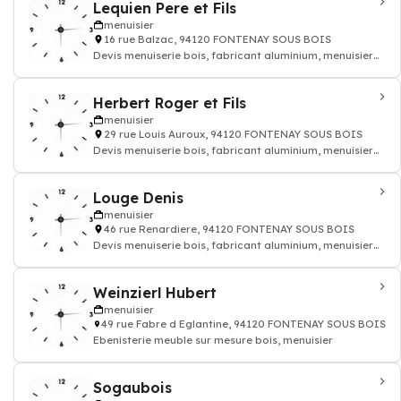
Lequien Pere et Fils
menuisier
16 rue Balzac, 94120 FONTENAY SOUS BOIS
Devis menuiserie bois, fabricant aluminium, menuisier
pvc
Herbert Roger et Fils
menuisier
29 rue Louis Auroux, 94120 FONTENAY SOUS BOIS
Devis menuiserie bois, fabricant aluminium, menuisier
pvc
Louge Denis
menuisier
46 rue Renardiere, 94120 FONTENAY SOUS BOIS
Devis menuiserie bois, fabricant aluminium, menuisier
pvc
Weinzierl Hubert
menuisier
49 rue Fabre d Eglantine, 94120 FONTENAY SOUS BOIS
Ebenisterie meuble sur mesure bois, menuisier
Sogaubois