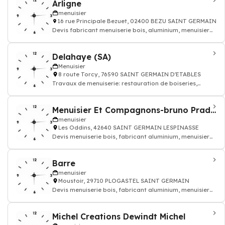
Arligne
menuisier
16 rue Principale Bezuet, 02400 BEZU SAINT GERMAIN
Devis fabricant menuiserie bois, aluminium, menuisier
pvc
Delahaye (SA)
Menuisier
8 route Torcy, 76590 SAINT GERMAIN D'ETABLES
Travaux de menuiserie: restauration de boiseries,
construction de mobiliers en bois, menui
Menuisier Et Compagnons-bruno Pradier
menuisier
Les Oddins, 42640 SAINT GERMAIN LESPINASSE
Devis menuiserie bois, fabricant aluminium, menuisier
pvc
Barre
menuisier
Moustoir, 29710 PLOGASTEL SAINT GERMAIN
Devis menuiserie bois, fabricant aluminium, menuisier
pvc
Michel Creations Dewindt Michel