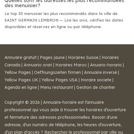
Quelles sont les adresses les plus recommandées
des menuisier?
Le top 30 menuisier les plus recommandés dans la ville de
SAINT GERMAIN LEMBRON — Lire les avis, vérifiez les dates
disponibles et réservez en ligne ou par téléphone.
Annuaire gratuit
|
Pages jaune
|
Horaires Suisse
|
Horaires
Canada
|
Annuario orari
|
Horaires Maroc
|
Anuario-horario
|
Yellow Pages
|
Oeffnungszeiten firmen
|
Annuaire inversé
|
Yellow Pages UK
|
Yellow Pages USA
|
Horaire societe
|
Agenda en ligne
|
Menu restaurant
|
Gestion de chantier
Copyright © 2026 | Annuaire-horaire est l’annuaire
professionnel qui vous aide à trouver les horaires d’ouverture
et fermeture des adresses professionnelles. Besoin d'une
adresse, d'un numéro de téléphone, les heures d’ouverture,
d’un plan d'accès ? Recherchez le professionnel par ville ou