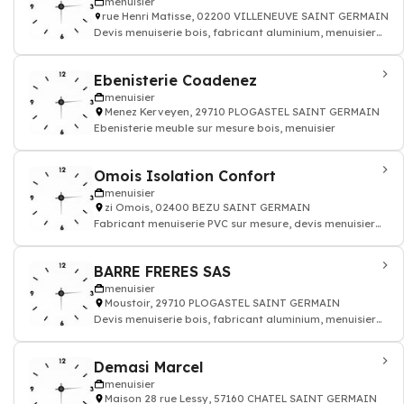
menuisier
rue Henri Matisse, 02200 VILLENEUVE SAINT GERMAIN
Devis menuiserie bois, fabricant aluminium, menuisier
pvc
Ebenisterie Coadenez
menuisier
Menez Kerveyen, 29710 PLOGASTEL SAINT GERMAIN
Ebenisterie meuble sur mesure bois, menuisier
Omois Isolation Confort
menuisier
zi Omois, 02400 BEZU SAINT GERMAIN
Fabricant menuiserie PVC sur mesure, devis menuisier
batiment
BARRE FRERES SAS
menuisier
Moustoir, 29710 PLOGASTEL SAINT GERMAIN
Devis menuiserie bois, fabricant aluminium, menuisier
pvc
Demasi Marcel
menuisier
Maison 28 rue Lessy, 57160 CHATEL SAINT GERMAIN