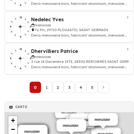
Devis menuiserie bois, fabricant aluminium, menuisier
pvc
Nedelec Yves
menuisier
Ty Pin, 29710 PLOGASTEL SAINT GERMAIN
Devis menuiserie bois, fabricant aluminium, menuisier
pvc
Dhervilliers Patrice
menuisier
2 rue 14 Decembre 1972, 28300 BERCHERES SAINT GERMA
Devis menuiserie bois, fabricant aluminium, menuisier
pvc
0
1
2
3
4
5
CARTE
Menuisier
menuisier
+
menuisier
menuisier
menuisier
menuisier
menuisier
−
menuisier
menuisier
menuisier
menuisier
menuisier
menuisier