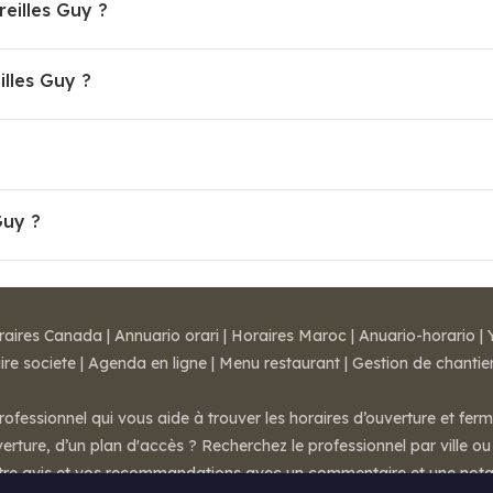
reilles Guy ?
lles Guy ?
Guy ?
raires Canada
|
Annuario orari
|
Horaires Maroc
|
Anuario-horario
|
ire societe
|
Agenda en ligne
|
Menu restaurant
|
Gestion de chantie
rofessionnel qui vous aide à trouver les horaires d’ouverture et fer
rture, d’un plan d'accès ? Recherchez le professionnel par ville ou 
otre avis et vos recommandations avec un commentaire et une nota