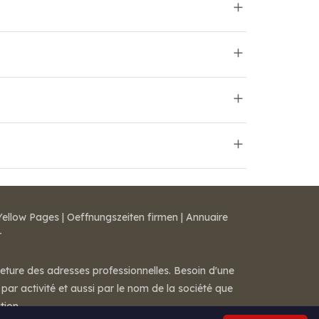
Yellow Pages
|
Oeffnungszeiten firmen
|
Annuaire
r
meture des adresses professionnelles. Besoin d'une
par activité et aussi par le nom de la société que
tion.