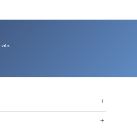
vité.