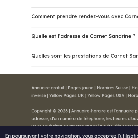
Comment prendre rendez-vous avec Carne
Quelle est l'adresse de Carnet Sandrine ?
Quelles sont les prestations de Carnet Sa
Annuaire gratuit
|
Pages jaune
|
Horaires Suisse
|
Ho
inversé
|
Yellow Pages UK
|
Yellow Pages USA
|
Hora
Copyright © 2026 | Annuaire-horaire est l’annuaire p
adresse, d'un numéro de téléphone, les heures d’ouve
vous souhaitez contacter et par la suite déposer v
Mentions légales
-
Conditions de ventes
-
Contact
En poursuivant votre navigation, vous acceptez l'utilisat