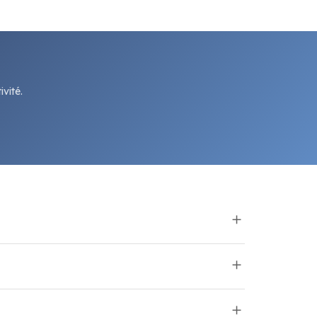
vité.