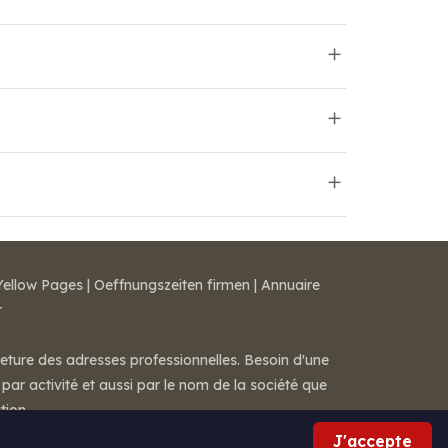
Yellow Pages
|
Oeffnungszeiten firmen
|
Annuaire
r
meture des adresses professionnelles. Besoin d'une
par activité et aussi par le nom de la société que
tion.
J'accepte