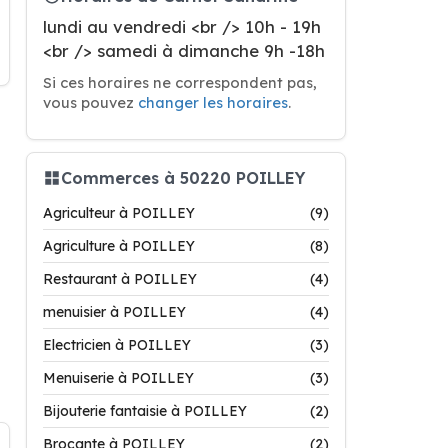
lundi au vendredi <br /> 10h - 19h
<br /> samedi à dimanche 9h -18h
Si ces horaires ne correspondent pas,
vous pouvez
changer les horaires
.
Commerces à 50220 POILLEY
Agriculteur à POILLEY
(9)
Agriculture à POILLEY
(8)
Restaurant à POILLEY
(4)
menuisier à POILLEY
(4)
Electricien à POILLEY
(3)
Menuiserie à POILLEY
(3)
Bijouterie fantaisie à POILLEY
(2)
Brocante à POILLEY
(2)