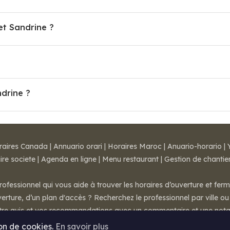
t Sandrine ?
ndrine ?
raires Canada
|
Annuario orari
|
Horaires Maroc
|
Anuario-horario
|
ire societe
|
Agenda en ligne
|
Menu restaurant
|
Gestion de chantie
rofessionnel qui vous aide à trouver les horaires d’ouverture et fer
rture, d’un plan d'accès ? Recherchez le professionnel par ville ou 
otre avis et vos recommandations avec un commentaire et une nota
ion de cookies.
En savoir plus