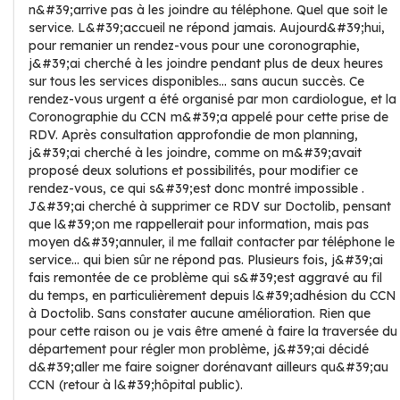
n&#39;arrive pas à les joindre au téléphone. Quel que soit le
service. L&#39;accueil ne répond jamais. Aujourd&#39;hui,
pour remanier un rendez-vous pour une coronographie,
j&#39;ai cherché à les joindre pendant plus de deux heures
sur tous les services disponibles... sans aucun succès. Ce
rendez-vous urgent a été organisé par mon cardiologue, et la
Coronographie du CCN m&#39;a appelé pour cette prise de
RDV. Après consultation approfondie de mon planning,
j&#39;ai cherché à les joindre, comme on m&#39;avait
proposé deux solutions et possibilités, pour modifier ce
rendez-vous, ce qui s&#39;est donc montré impossible .
J&#39;ai cherché à supprimer ce RDV sur Doctolib, pensant
que l&#39;on me rappellerait pour information, mais pas
moyen d&#39;annuler, il me fallait contacter par téléphone le
service... qui bien sûr ne répond pas. Plusieurs fois, j&#39;ai
fais remontée de ce problème qui s&#39;est aggravé au fil
du temps, en particulièrement depuis l&#39;adhésion du CCN
à Doctolib. Sans constater aucune amélioration. Rien que
pour cette raison ou je vais être amené à faire la traversée du
département pour régler mon problème, j&#39;ai décidé
d&#39;aller me faire soigner dorénavant ailleurs qu&#39;au
CCN (retour à l&#39;hôpital public).