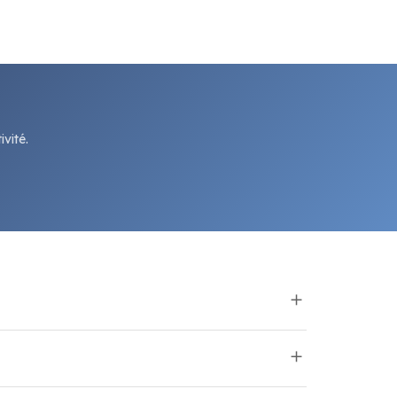
vité.