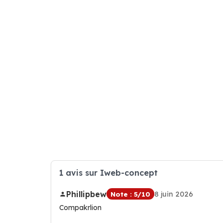
1 avis sur Iweb-concept
Phillipbew
8 juin 2026
Note : 5/10
Compakrlion