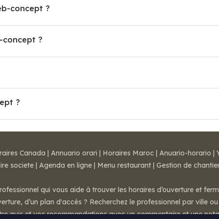
web-concept ?
-concept ?
ept ?
raires Canada
|
Annuario orari
|
Horaires Maroc
|
Anuario-horario
|
ire societe
|
Agenda en ligne
|
Menu restaurant
|
Gestion de chantie
rofessionnel qui vous aide à trouver les horaires d’ouverture et fer
rture, d’un plan d'accès ? Recherchez le professionnel par ville ou 
otre avis et vos recommandations avec un commentaire et une nota