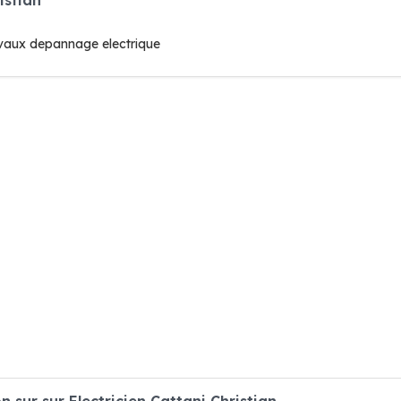
travaux depannage electrique
sur sur Electricien Cattani Christian