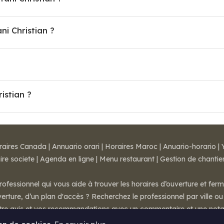
i Christian ?
istian ?
raires Canada
|
Annuario orari
|
Horaires Maroc
|
Anuario-horario
|
ire societe
|
Agenda en ligne
|
Menu restaurant
|
Gestion de chantie
rofessionnel qui vous aide à trouver les horaires d’ouverture et fer
rture, d’un plan d'accès ? Recherchez le professionnel par ville ou 
otre avis et vos recommandations avec un commentaire et une nota