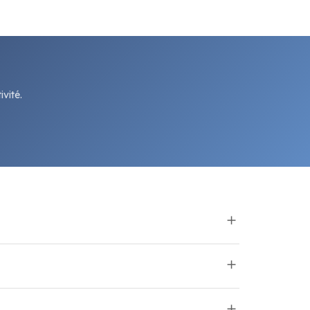
vité.