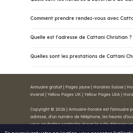
Comment prendre rendez-vous avec Cattan
Quelle est l'adresse de Cattani Christian ?
Quelles sont les prestations de Cattani Chr
Annuaire gratuit
|
Pages jaune
|
Horaires Suisse
|
Ho
inversé
|
Yellow Pages UK
|
Yellow Pages USA
|
Hora
Copyright © 2026 | Annuaire-horaire est l’annuaire p
adresse, d'un numéro de téléphone, les heures d’ouve
vous souhaitez contacter et par la suite déposer v
Mentions légales
-
Conditions de ventes
-
Contact