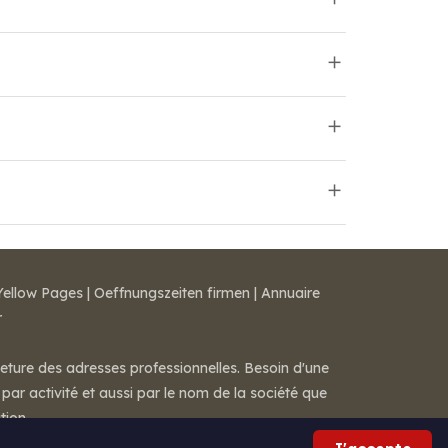
Yellow Pages
|
Oeffnungszeiten firmen
|
Annuaire
r
meture des adresses professionnelles. Besoin d'une
par activité et aussi par le nom de la société que
tion.