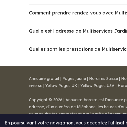
Comment prendre rendez-vous avec Multis
Quelle est l'adresse de Multiservices Jardi
Quelles sont les prestations de Multiservic
Annuaire gratuit
|
Pages jaune
|
Horaires Suisse
|
Ho
inversé
|
Yellow Pages UK
|
Yellow Pages USA
|
Hora
Copyright © 2026 | Annuaire-horaire est l’annuaire p
adresse, d'un numéro de téléphone, les heures d’ouve
vous souhaitez contacter et par la suite déposer v
Mentions légales
-
Conditions de ventes
-
Contact
En poursuivant votre navigation, vous acceptez l'utilisat