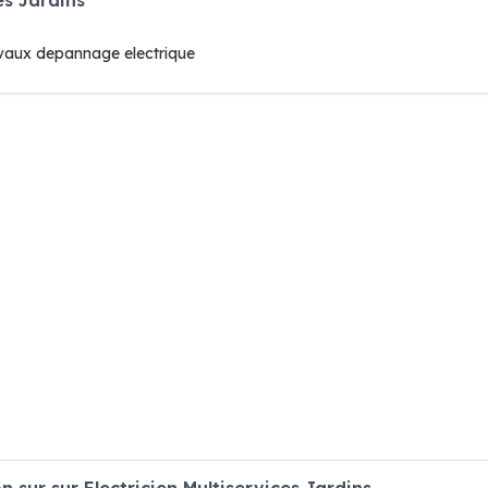
travaux depannage electrique
sur sur Electricien Multiservices Jardins