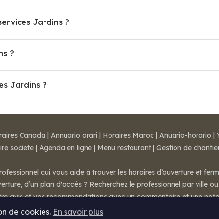
ervices Jardins ?
ns ?
es Jardins ?
raires Canada
|
Annuario orari
|
Horaires Maroc
|
Anuario-horario
|
ire societe
|
Agenda en ligne
|
Menu restaurant
|
Gestion de chantie
rofessionnel qui vous aide à trouver les horaires d’ouverture et fer
rture, d’un plan d'accès ? Recherchez le professionnel par ville ou 
otre avis et vos recommandations avec un commentaire et une nota
ion de cookies.
En savoir plus