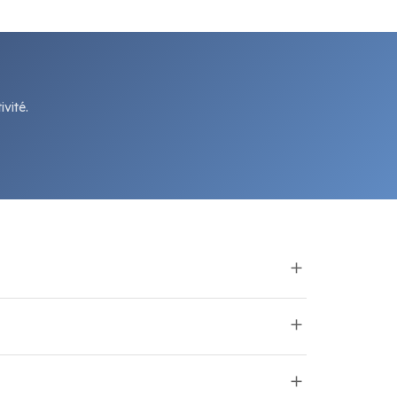
vité.