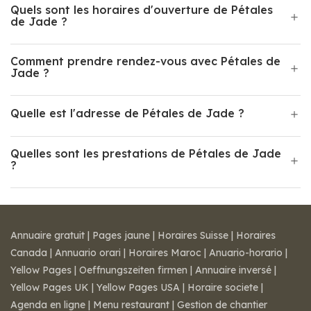
Quels sont les horaires d'ouverture de Pétales
de Jade ?
Comment prendre rendez-vous avec Pétales de
Jade ?
Quelle est l'adresse de Pétales de Jade ?
Quelles sont les prestations de Pétales de Jade
?
Annuaire gratuit
|
Pages jaune
|
Horaires Suisse
|
Horaires
Canada
|
Annuario orari
|
Horaires Maroc
|
Anuario-horario
|
Yellow Pages
|
Oeffnungszeiten firmen
|
Annuaire inversé
|
Yellow Pages UK
|
Yellow Pages USA
|
Horaire societe
|
Agenda en ligne
|
Menu restaurant
|
Gestion de chantier