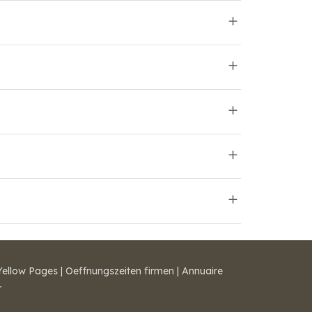
Yellow Pages
|
Oeffnungszeiten firmen
|
Annuaire
r