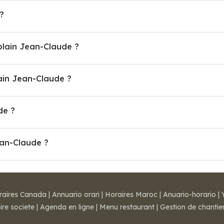
?
plain Jean-Claude ?
in Jean-Claude ?
de ?
ean-Claude ?
raires Canada
|
Annuario orari
|
Horaires Maroc
|
Anuario-horario
|
ire societe
|
Agenda en ligne
|
Menu restaurant
|
Gestion de chantie