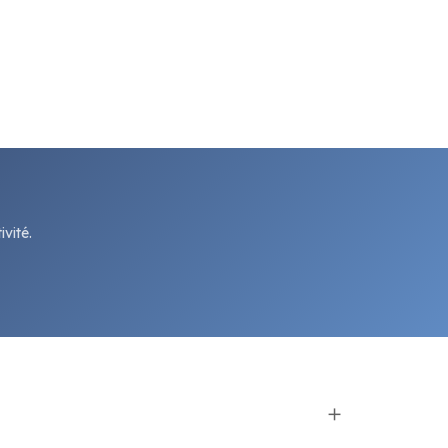
vité.