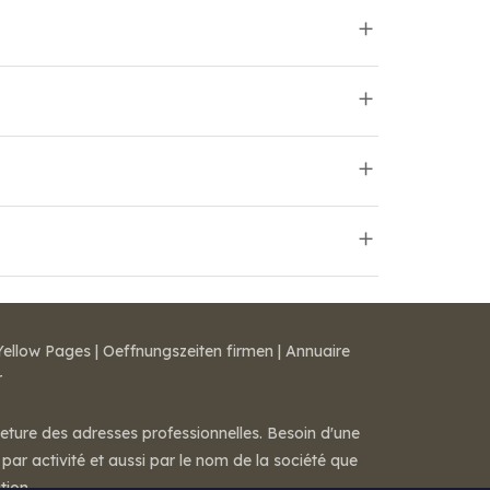
Yellow Pages
|
Oeffnungszeiten firmen
|
Annuaire
r
meture des adresses professionnelles. Besoin d'une
par activité et aussi par le nom de la société que
tion.