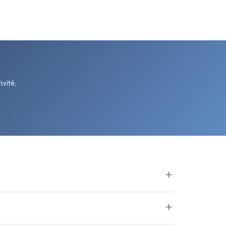
vité.