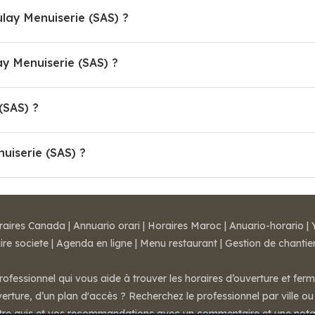
ulay Menuiserie (SAS) ?
 Menuiserie (SAS) ?
(SAS) ?
uiserie (SAS) ?
raires Canada
|
Annuario orari
|
Horaires Maroc
|
Anuario-horario
|
ire societe
|
Agenda en ligne
|
Menu restaurant
|
Gestion de chantie
rofessionnel qui vous aide à trouver les horaires d’ouverture et fer
rture, d’un plan d'accès ? Recherchez le professionnel par ville ou 
otre avis et vos recommandations avec un commentaire et une nota