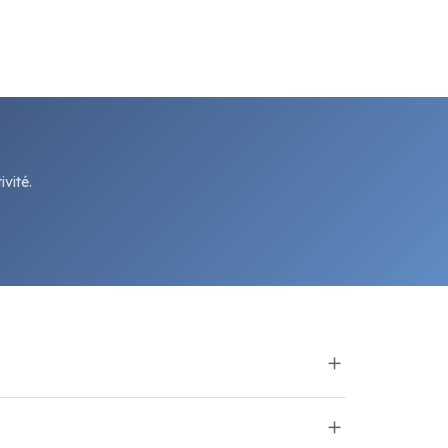
vité.