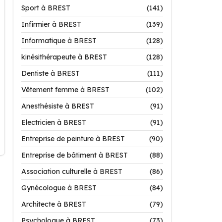
Sport à BREST
(141)
Infirmier à BREST
(139)
Informatique à BREST
(128)
kinésithérapeute à BREST
(128)
Dentiste à BREST
(111)
Vêtement femme à BREST
(102)
Anesthésiste à BREST
(91)
Electricien à BREST
(91)
Entreprise de peinture à BREST
(90)
Entreprise de bâtiment à BREST
(88)
Association culturelle à BREST
(86)
Gynécologue à BREST
(84)
Architecte à BREST
(79)
Psychologue à BREST
(73)