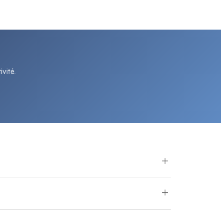
vité.