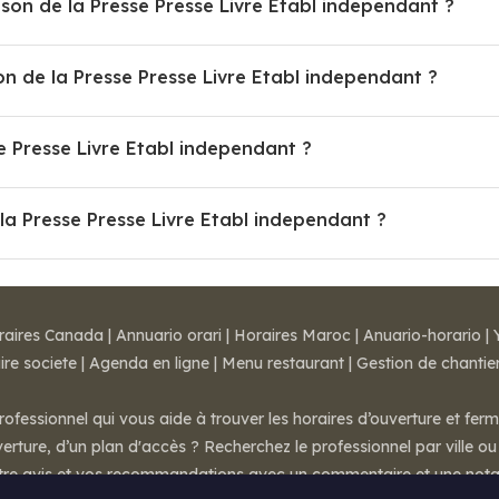
Quels sont les horaires d'ouverture de Maison de la Presse Presse Livre Etabl independant ?
Comment prendre rendez-vous avec Maison de la Presse Presse Livre Etabl independant ?
Quelle est l'adresse de Maison de la Presse Presse Livre Etabl independant ?
Quelles sont les prestations de Maison de la Presse Presse Livre Etabl independant ?
raires Canada
|
Annuario orari
|
Horaires Maroc
|
Anuario-horario
|
ire societe
|
Agenda en ligne
|
Menu restaurant
|
Gestion de chantie
rofessionnel qui vous aide à trouver les horaires d’ouverture et fer
rture, d’un plan d'accès ? Recherchez le professionnel par ville ou 
otre avis et vos recommandations avec un commentaire et une nota