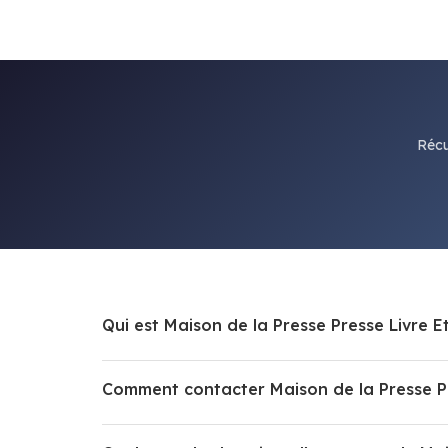
Récu
Qui e