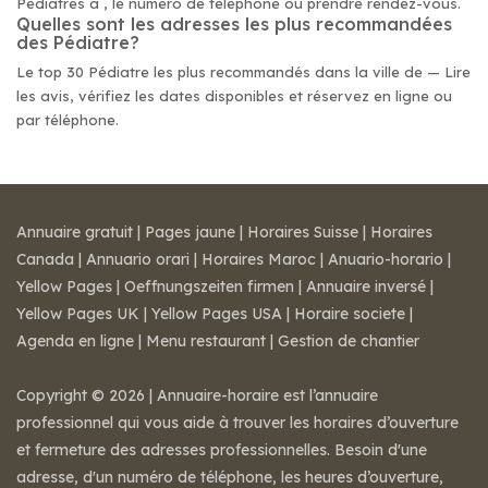
Pédiatres à , le numéro de téléphone ou prendre rendez-vous.
Quelles sont les adresses les plus recommandées
des Pédiatre?
Le top 30 Pédiatre les plus recommandés dans la ville de — Lire
les avis, vérifiez les dates disponibles et réservez en ligne ou
par téléphone.
Annuaire gratuit
|
Pages jaune
|
Horaires Suisse
|
Horaires
Canada
|
Annuario orari
|
Horaires Maroc
|
Anuario-horario
|
Yellow Pages
|
Oeffnungszeiten firmen
|
Annuaire inversé
|
Yellow Pages UK
|
Yellow Pages USA
|
Horaire societe
|
Agenda en ligne
|
Menu restaurant
|
Gestion de chantier
Copyright © 2026 | Annuaire-horaire est l’annuaire
professionnel qui vous aide à trouver les horaires d’ouverture
et fermeture des adresses professionnelles. Besoin d'une
adresse, d'un numéro de téléphone, les heures d’ouverture,