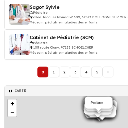
Sagot Sylvie
Pédiatre
allée Jacques MonodBP 609, 62321 BOULOGNE SUR MER
Médecin: pédiatrie maladies des enfants
Cabinet de Pédiatrie (SCM)
Pédiatre
105 route Cluny, 97233 SCHOELCHER
Médecin: pédiatrie maladies des enfants
0
1
2
3
4
5
CARTE
+
Pédiatre
Pédiatre
Pédiatre
Pédiatre
Pédiatre
Pédiatre
Pédiatre
Pédiatre
Pédiatre
Pédiatre
Pédiatre
Pédiatre
Pédiatre
Pédiatre
−
Pédiatre
Pédiatre
Pédiatre
Pédiatre
Pédiatre