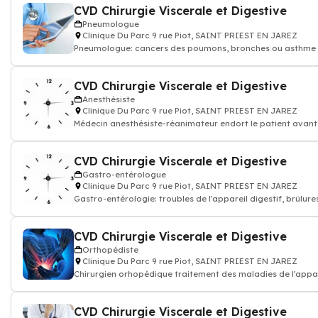
CVD Chirurgie Viscerale et Digestive
Pneumologue
Clinique Du Parc 9 rue Piot, SAINT PRIEST EN JAREZ
Pneumologue: cancers des poumons, bronches ou asthme e
insuffisance respiratoire
CVD Chirurgie Viscerale et Digestive
Anesthésiste
Clinique Du Parc 9 rue Piot, SAINT PRIEST EN JAREZ
Médecin anesthésiste-réanimateur endort le patient avant
opération chirurgicale an
CVD Chirurgie Viscerale et Digestive
Gastro-entérologue
Clinique Du Parc 9 rue Piot, SAINT PRIEST EN JAREZ
Gastro-entérologie: troubles de l'appareil digestif, brûlure
d'estomac pathologies de l
CVD Chirurgie Viscerale et Digestive
Orthopédiste
Clinique Du Parc 9 rue Piot, SAINT PRIEST EN JAREZ
Chirurgien orhopédique traitement des maladies de l'appar
locomoteur
CVD Chirurgie Viscerale et Digestive