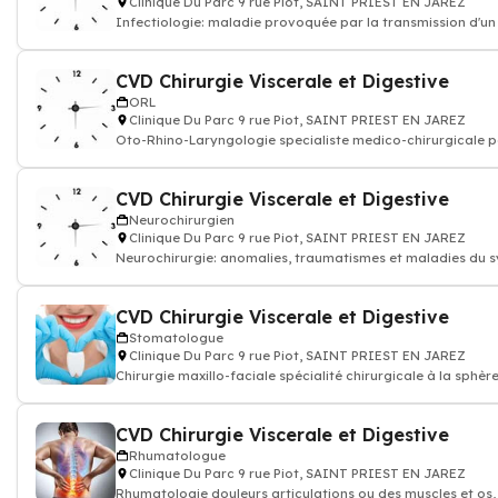
Clinique Du Parc 9 rue Piot, SAINT PRIEST EN JAREZ
Infectiologie: maladie provoquée par la transmission d'un
organisme : virus, bacté
CVD Chirurgie Viscerale et Digestive
ORL
Clinique Du Parc 9 rue Piot, SAINT PRIEST EN JAREZ
Oto-Rhino-Laryngologie specialiste medico-chirurgicale p
anomalies de l'oreille, du
CVD Chirurgie Viscerale et Digestive
Neurochirurgien
Clinique Du Parc 9 rue Piot, SAINT PRIEST EN JAREZ
Neurochirurgie: anomalies, traumatismes et maladies du système
nerveux
CVD Chirurgie Viscerale et Digestive
Stomatologue
Clinique Du Parc 9 rue Piot, SAINT PRIEST EN JAREZ
Chirurgie maxillo-faciale spécialité chirurgicale à la sphèr
maxillo-faciale
CVD Chirurgie Viscerale et Digestive
Rhumatologue
Clinique Du Parc 9 rue Piot, SAINT PRIEST EN JAREZ
Rhumatologie douleurs articulations ou des muscles et os