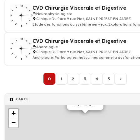
CVD Chirurgie Viscerale et Digestive
Neurophysiologiste
Clinique Du Parc 9 rue Piot, SAINT PRIEST EN JAREZ
Etude des fonctions du système nerveux, Explorations fonc
électroencéphalogra
CVD Chirurgie Viscerale et Digestive
Andrologue
Clinique Du Parc 9 rue Piot, SAINT PRIEST EN JAREZ
Andrologie: Pathologies masculines comme la dysfonction 
problèmes d’infertil
0
1
2
3
4
5
CARTE
Psychologue
+
−