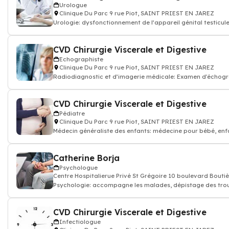
Urologue
Clinique Du Parc 9 rue Piot, SAINT PRIEST EN JAREZ
Urologie: dysfonctionnement de l’appareil génital testicule
infections urinaires, can
CVD Chirurgie Viscerale et Digestive
Echographiste
Clinique Du Parc 9 rue Piot, SAINT PRIEST EN JAREZ
Radiodiagnostic et d’imagerie médicale: Examen d'échog
d'une grossesse imagerie
CVD Chirurgie Viscerale et Digestive
Pédiatre
Clinique Du Parc 9 rue Piot, SAINT PRIEST EN JAREZ
Médecin généraliste des enfants: médecine pour bébé, enf
adolescence
Catherine Borja
Psychologue
Centre Hospitalierue Privé St Grégoire 10 boulevard Bou
Psychologie: accompagne les malades, dépistage des troubles du
comportement, Psycho-soci
CVD Chirurgie Viscerale et Digestive
Infectiologue