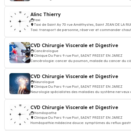
rhumatismales
Alinc Thierry
taxi
Taxi de Saint Ay 70 rue Améthystes, Saint JEAN DE LA RU
Taxi: transport de personne, réserver et commander chauf
taxi
CVD Chirurgie Viscerale et Digestive
Cancérologue
Clinique Du Parc 9 rue Piot, SAINT PRIEST EN JAREZ
Cancérologie: cancer du poumon, malade du cancer du cô
cancer de la prostate, cancer
CVD Chirurgie Viscerale et Digestive
Neurologue
Clinique Du Parc 9 rue Piot, SAINT PRIEST EN JAREZ
Neurologie spécialistes des maladies du système nerveux 
moelle épinière
CVD Chirurgie Viscerale et Digestive
Homéopathe
Clinique Du Parc 9 rue Piot, SAINT PRIEST EN JAREZ
Homéopathie médecine douce: symptômes du reflux gast
œsophagien, arthrose, grippe, a