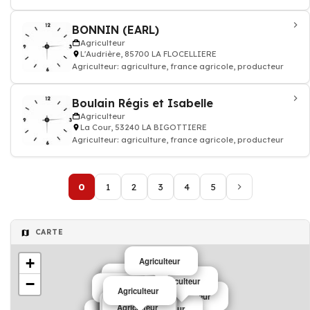
BONNIN (EARL)
Agriculteur
L'Audrière, 85700 LA FLOCELLIERE
Agriculteur: agriculture, france agricole, producteur
Boulain Régis et Isabelle
Agriculteur
La Cour, 53240 LA BIGOTTIERE
Agriculteur: agriculture, france agricole, producteur
0
1
2
3
4
5
CARTE
+
Agriculteur
Agriculteur
−
Agriculteur
Agriculteur
Agriculteur
Agriculteur
Agriculteur
Agriculteur
Agriculteur
Agriculteur
Agriculteur
Agriculteur
Agriculteur