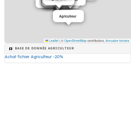
Agriculteur
Agriculteur
Agriculteur
Edition de journaux
Presse
Agriculteur
Agriculteur
Leaflet
|
©
OpenStreetMap
contributors,
Annuaire-horaire
BASE DE DONNÉE AGRICULTEUR
Achat fichier Agriculteur -20%