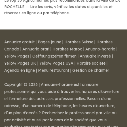
Le top 30 Agriculteur les plus recommandés dans la ville de LA
ROCHELLE — Lire les avis, vérifiez les dates disponibles et
réservez en ligne ou par téléphone.
Annuaire gratuit
|
Pages jaune
|
Horaires Suisse
|
Horaires
Canada
|
Annuario orari
|
Horaires Maroc
|
Anuario-horario
|
Yellow Pages
|
Oeffnungszeiten firmen
|
Annuaire inversé
|
Yellow Pages UK
|
Yellow Pages USA
|
Horaire societe
|
Agenda en ligne
|
Menu restaurant
|
Gestion de chantier
Copyright © 2026 | Annuaire-horaire est l’annuaire
professionnel qui vous aide à trouver les horaires d’ouverture
et fermeture des adresses professionnelles. Besoin d'une
adresse, d'un numéro de téléphone, les heures d’ouverture,
d’un plan d'accès ? Recherchez le professionnel par ville ou
par activité et aussi par le nom de la société que vous