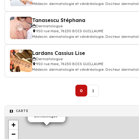
Médecin: dermatologie et vénéréologie. Docteur dermato
Tanasescu Stéphana
Dermatologue
950 rue Haie, 76230 BOIS GUILLAUME
Médecin: dermatologie et vénéréologie. Docteur dermato
Lardans Cassius Lise
Dermatologue
950 rue Haie, 76230 BOIS GUILLAUME
Médecin: dermatologie et vénéréologie. Docteur dermato
0
1
CARTE
Dermatologue
Dermatologue
+
−