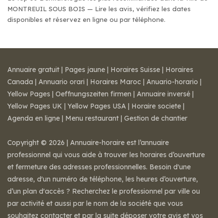
MONTREUIL SOUS BOIS — Lire les avis, vérifiez les dates
disponibles et réservez en ligne ou par téléphone.
Annuaire gratuit
|
Pages jaune
|
Horaires Suisse
|
Horaires
Canada
|
Annuario orari
|
Horaires Maroc
|
Anuario-horario
|
Yellow Pages
|
Oeffnungszeiten firmen
|
Annuaire inversé
|
Yellow Pages UK
|
Yellow Pages USA
|
Horaire societe
|
Agenda en ligne
|
Menu restaurant
|
Gestion de chantier
Copyright © 2026 | Annuaire-horaire est l’annuaire
professionnel qui vous aide à trouver les horaires d’ouverture
et fermeture des adresses professionnelles. Besoin d'une
adresse, d'un numéro de téléphone, les heures d’ouverture,
d’un plan d'accès ? Recherchez le professionnel par ville ou
par activité et aussi par le nom de la société que vous
souhaitez contacter et par la suite déposer votre avis et vos