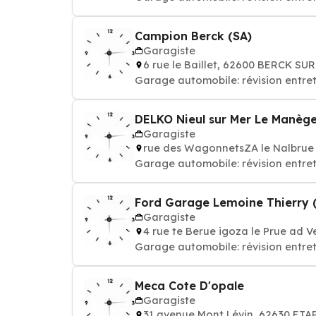
Campion Berck (SA)
Garagiste
6 rue le Baillet, 62600 BERCK SU
Garage automobile: révision entret
DELKO Nieul sur Mer Le Manèg
Garagiste
rue des WagonnetsZA le Nalbrue 
Garage automobile: révision entret
Ford Garage Lemoine Thierry 
Garagiste
4 rue te Berue igoza le Prue ad 
Garage automobile: révision entret
Meca Cote D'opale
Garagiste
31 avenue Mont Lévin, 62630 ET