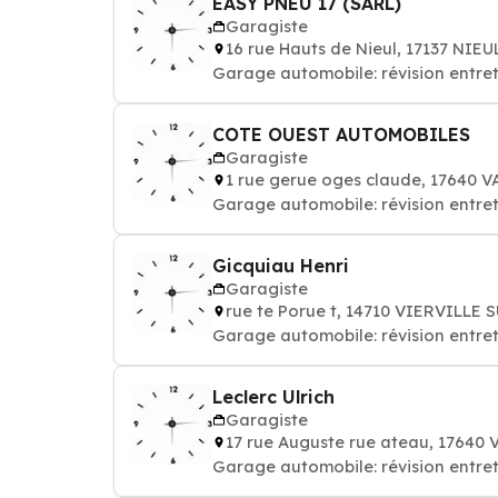
EASY PNEU 17 (SARL)
Garagiste
16 rue Hauts de Nieul, 17137 NIE
Garage automobile: révision entret
COTE OUEST AUTOMOBILES
Garagiste
1 rue gerue oges claude, 17640 
Garage automobile: révision entret
Gicquiau Henri
Garagiste
rue te Porue t, 14710 VIERVILLE 
Garage automobile: révision entret
Leclerc Ulrich
Garagiste
17 rue Auguste rue ateau, 17640
Garage automobile: révision entret