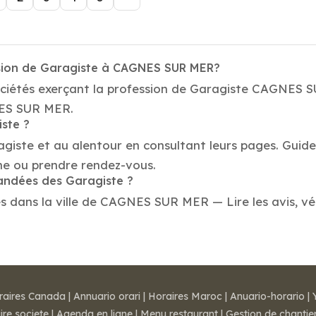
ssion de Garagiste à CAGNES SUR MER?
sociétés exerçant la profession de Garagiste CAGNES 
GNES SUR MER.
iste ?
agiste et au alentour en consultant leurs pages. Guide
e ou prendre rendez-vous.
mandées des Garagiste ?
dans la ville de CAGNES SUR MER — Lire les avis, véri
raires Canada
|
Annuario orari
|
Horaires Maroc
|
Anuario-horario
|
ire societe
|
Agenda en ligne
|
Menu restaurant
|
Gestion de chantie