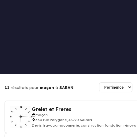
11
résultats pour
maçon
à
SARAN
Grelet et Freres
maçon
330 rue Polygone, 45770 SARAN
Devis travaux maconnerie, construction fondation rénova