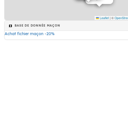
Leaflet
|
©
OpenStre
BASE DE DONNÉE MAÇON
Achat fichier maçon -20%