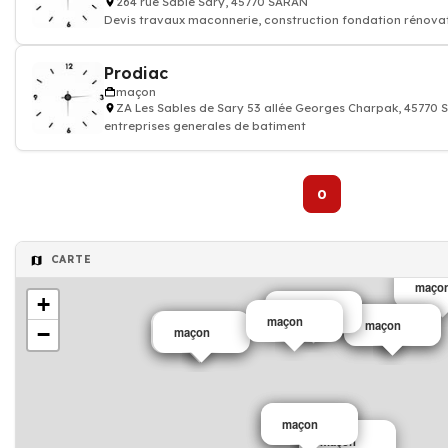
264 rue Sable Sary, 45770 SARAN
Devis travaux maconnerie, construction fondation rénova
Prodiac
maçon
ZA Les Sables de Sary 53 allée Georges Charpak, 45770
entreprises generales de batiment
0
CARTE
maço
+
maçon
maçon
maçon
maçon
maçon
−
Maçon
maçon
maçon
maçon
maçon