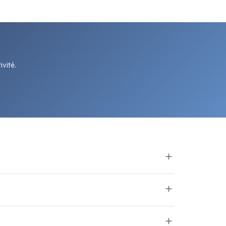
vité.