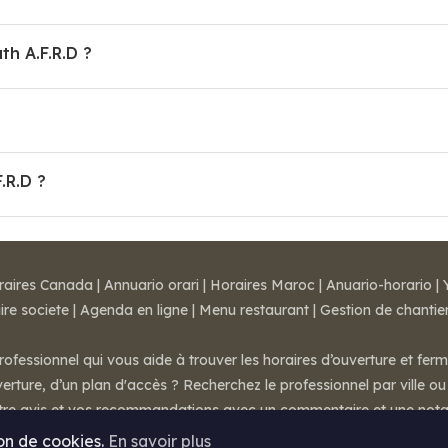
h A.F.R.D ?
.R.D ?
raires Canada
|
Annuario orari
|
Horaires Maroc
|
Anuario-horario
|
ire societe
|
Agenda en ligne
|
Menu restaurant
|
Gestion de chantie
rofessionnel qui vous aide à trouver les horaires d’ouverture et fer
rture, d’un plan d'accès ? Recherchez le professionnel par ville ou 
otre avis et vos recommandations avec un commentaire et une nota
ion de cookies.
En savoir plus