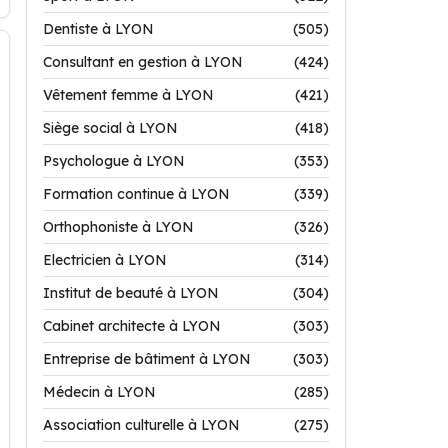
Dentiste à LYON
(505)
Consultant en gestion à LYON
(424)
Vêtement femme à LYON
(421)
Siège social à LYON
(418)
Psychologue à LYON
(353)
Formation continue à LYON
(339)
Orthophoniste à LYON
(326)
Electricien à LYON
(314)
Institut de beauté à LYON
(304)
Cabinet architecte à LYON
(303)
Entreprise de bâtiment à LYON
(303)
Médecin à LYON
(285)
Association culturelle à LYON
(275)