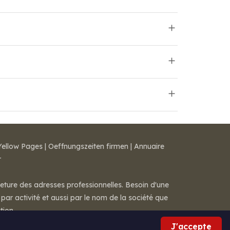
Yellow Pages
|
Oeffnungszeiten firmen
|
Annuaire
r
meture des adresses professionnelles. Besoin d'une
par activité et aussi par le nom de la société que
tion.
J'accepte