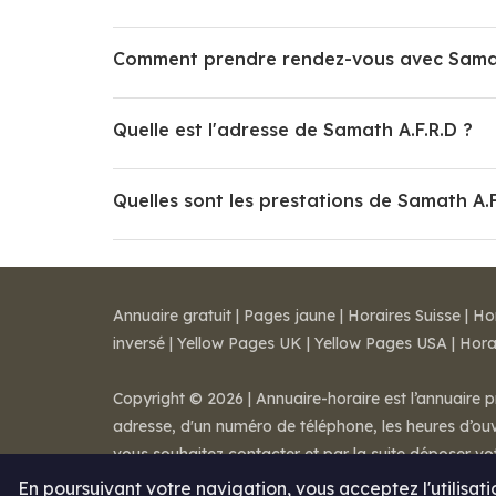
Comment prendre rendez-vous avec Samat
Quelle est l'adresse de Samath A.F.R.D ?
Quelles sont les prestations de Samath A.F
Annuaire gratuit
|
Pages jaune
|
Horaires Suisse
|
Ho
inversé
|
Yellow Pages UK
|
Yellow Pages USA
|
Hora
Copyright © 2026 | Annuaire-horaire est l’annuaire p
adresse, d'un numéro de téléphone, les heures d’ouve
vous souhaitez contacter et par la suite déposer v
Mentions légales
-
Conditions de ventes
-
Contact
En poursuivant votre navigation, vous acceptez l'utilisat