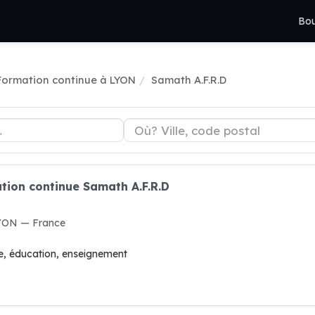
Bou
Formation continue à LYON
Samath A.F.R.D
tion continue Samath A.F.R.D
LYON — France
e, éducation, enseignement