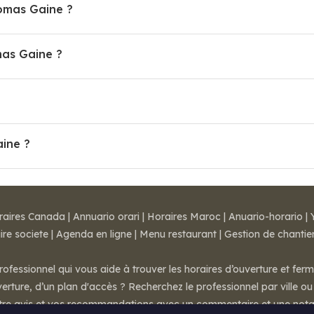
homas Gaine ?
as Gaine ?
aine ?
raires Canada
|
Annuario orari
|
Horaires Maroc
|
Anuario-horario
|
ire societe
|
Agenda en ligne
|
Menu restaurant
|
Gestion de chantie
rofessionnel qui vous aide à trouver les horaires d’ouverture et fer
rture, d’un plan d'accès ? Recherchez le professionnel par ville ou 
otre avis et vos recommandations avec un commentaire et une nota