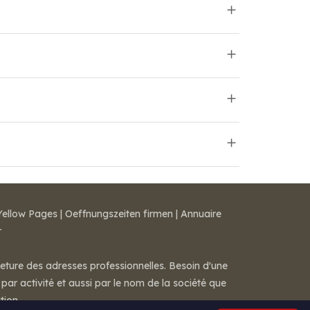
Yellow Pages
|
Oeffnungszeiten firmen
|
Annuaire
r
meture des adresses professionnelles. Besoin d'une
par activité et aussi par le nom de la société que
tion.