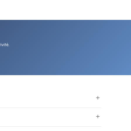
vité.