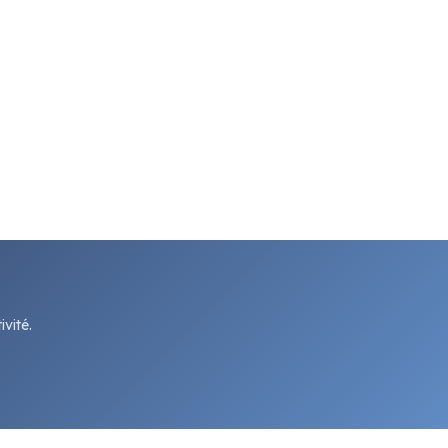
vité.