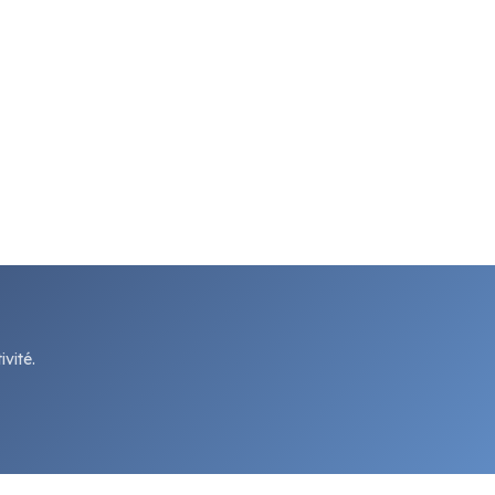
vité.