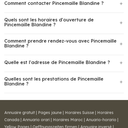
Comment contacter Pincemaille Blandine ?
Quels sont les horaires d'ouverture de
Pincemaille Blandine ?
Comment prendre rendez-vous avec Pincemaille
Blandine ?
Quelle est l'adresse de Pincemaille Blandine ?
Quelles sont les prestations de Pincemaille
Blandine ?
Annuaire gratuit
|
Pages jaune
|
Horaires Suisse
|
Horaires
Canada
|
Annuario orari
|
Horaires Maroc
|
Anuario-horario
|
Yellow Pages
|
Oeffnungszeiten firmen
|
Annuaire inversé
|