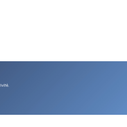
vité.