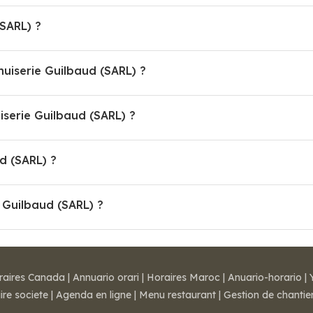
SARL) ?
nuiserie Guilbaud (SARL) ?
erie Guilbaud (SARL) ?
d (SARL) ?
 Guilbaud (SARL) ?
raires Canada
|
Annuario orari
|
Horaires Maroc
|
Anuario-horario
|
ire societe
|
Agenda en ligne
|
Menu restaurant
|
Gestion de chantie