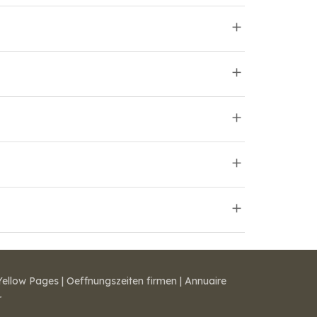
Yellow Pages
|
Oeffnungszeiten firmen
|
Annuaire
r