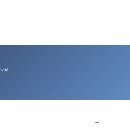
vité.