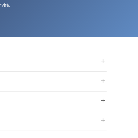
vité.